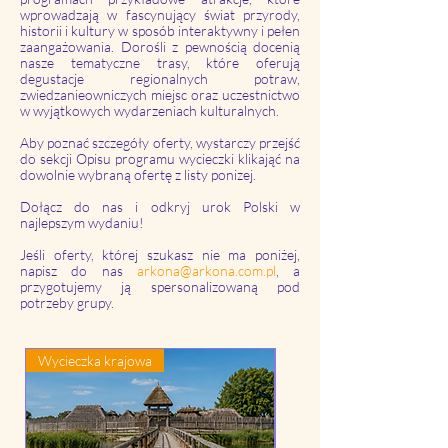
wprowadzają w fascynujący świat przyrody,
historii i kultury w sposób interaktywny i pełen
zaangażowania. Dorośli z pewnością docenią
nasze tematyczne trasy, które oferują
degustacje regionalnych potraw,
zwiedzanieowniczych miejsc oraz uczestnictwo
w wyjątkowych wydarzeniach kulturalnych.
Aby poznać szczegóły oferty, wystarczy przejść
do sekcji Opisu programu wycieczki klikająć na
dowolnie wybraną ofertę z listy ponizej.
Dołącz do nas i odkryj urok Polski w
najlepszym wydaniu!
Jeśli oferty, której szukasz nie ma poniżej,
napisz do nas
arkona@arkona.com.pl
, a
przygotujemy ją spersonalizowaną pod
potrzeby grupy.
Wycieczka krajowa
Wycieczka krajowa