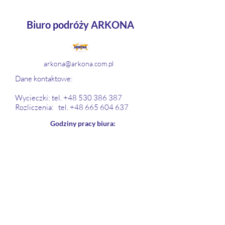
Biuro podróży ARKONA
arkona@arkona.com.pl
Dane kontaktowe: ​
Wycieczki: tel.
+48 530 386 387
Rozliczenia: tel.
+48 665 604 637
Godziny pracy biura:
Poniedziałek - Piątek 08:00 - 16:00
Powiercie-Kolonia 102, 62-600 Koło
NIP (VAT no.:) PL6662102866
Regon 301719646
©2026 by ARKONA